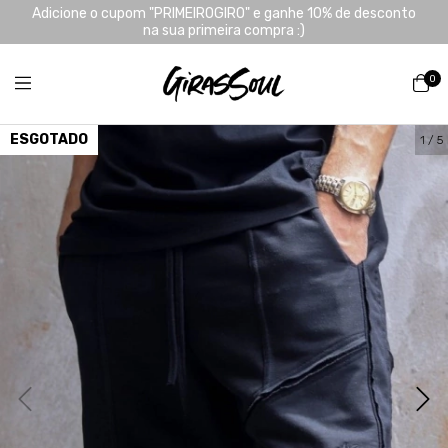
Adicione o cupom "PRIMEIROGIRO" e ganhe 10% de desconto
na sua primeira compra :)
0
ESGOTADO
1
/
5