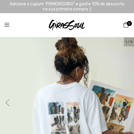
Adicione o cupom "PRIMEIROGIRO" e ganhe 10% de desconto
na sua primeira compra :)
0
1
/
9