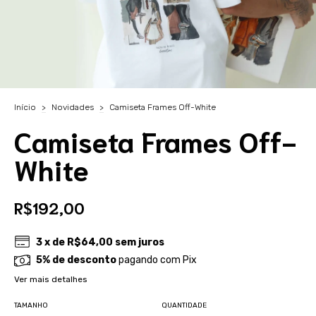
Início
>
Novidades
>
Camiseta Frames Off-White
Camiseta Frames Off-
White
R$192,00
3
x de
R$64,00
sem juros
5% de desconto
pagando com Pix
Ver mais detalhes
TAMANHO
QUANTIDADE